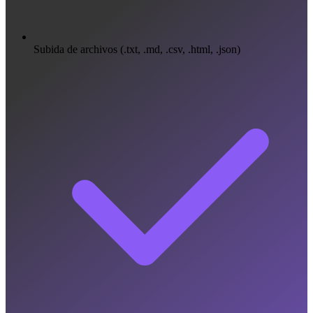
Subida de archivos (.txt, .md, .csv, .html, .json)