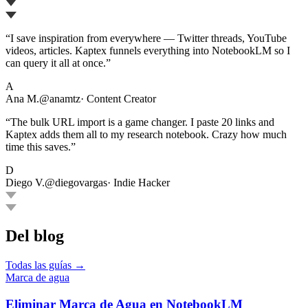
“
I save inspiration from everywhere — Twitter threads, YouTube
videos, articles. Kaptex funnels everything into NotebookLM so I
can query it all at once.
”
A
Ana M.
@anamtz
·
Content Creator
“
The bulk URL import is a game changer. I paste 20 links and
Kaptex adds them all to my research notebook. Crazy how much
time this saves.
”
D
Diego V.
@diegovargas
·
Indie Hacker
Del blog
Todas las guías →
Marca de agua
Eliminar Marca de Agua en NotebookLM