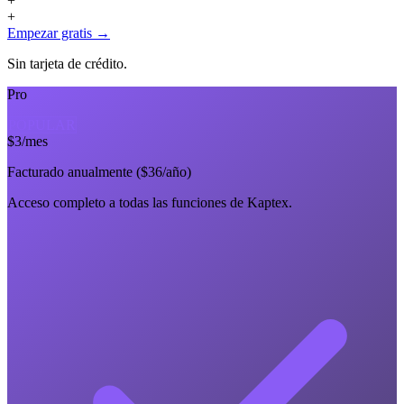
+
+
Empezar gratis →
Sin tarjeta de crédito.
Pro
POPULAR
$3
/
mes
Facturado anualmente ($36/año)
Acceso completo a todas las funciones de Kaptex.