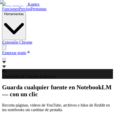
Kaptex
Funciones
Precios
Preguntas
Herramientas
Extensión Chrome
Empezar gratis
NotebookLM Chrome Extension
Guarda cualquier fuente en NotebookLM
— con un clic
Recorta páginas, videos de YouTube, archivos e hilos de Reddit en
tus notebooks sin cambiar de pestaña.