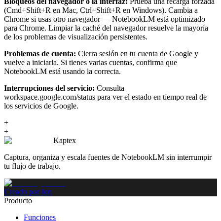
Bloqueos del navegador o la interfaz:
Prueba una recarga forzada
(Cmd+Shift+R en Mac, Ctrl+Shift+R en Windows). Cambia a
Chrome si usas otro navegador — NotebookLM está optimizado
para Chrome. Limpiar la caché del navegador resuelve la mayoría
de los problemas de visualización persistentes.
Problemas de cuenta:
Cierra sesión en tu cuenta de Google y
vuelve a iniciarla. Si tienes varias cuentas, confirma que
NotebookLM está usando la correcta.
Interrupciones del servicio:
Consulta
workspace.google.com/status para ver el estado en tiempo real de
los servicios de Google.
+
+
Kaptex
Captura, organiza y escala fuentes de NotebookLM sin interrumpir
tu flujo de trabajo.
Creado por Jon
Producto
Funciones