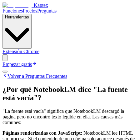
Kaptex
Funciones
Precios
Preguntas
Herramientas
Extensión Chrome
Empezar gratis
Volver a Preguntas Frecuentes
¿Por qué NotebookLM dice "La fuente
está vacía"?
"La fuente está vacía" significa que NotebookLM descargó la
página pero no encontró texto legible en ella. Las causas más
comunes:
Páginas renderizadas con JavaScript:
NotebookLM lee HTML
sin procesar. Si el contenido de una página solo aparece después de