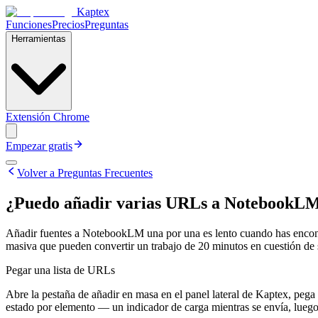
Kaptex
Funciones
Precios
Preguntas
Herramientas
Extensión Chrome
Empezar gratis
Volver a Preguntas Frecuentes
¿Puedo añadir varias URLs a NotebookLM 
Añadir fuentes a NotebookLM una por una es lento cuando has encontr
masiva que pueden convertir un trabajo de 20 minutos en cuestión de
Pegar una lista de URLs
Abre la pestaña de añadir en masa en el panel lateral de Kaptex, peg
estado por elemento — un indicador de carga mientras se envía, lueg